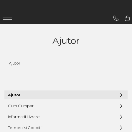
Gradina
Aparate De Sudura
Ajutor
Lampi Solare
Ajutor
Ajutor
Cum Cumpar
Informatii Livrare
Termeni si Conditii