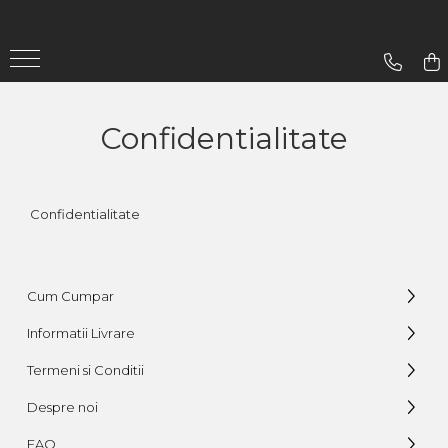
Gradina
Aparate De Sudura
Confidentialitate
Lampi Solare
Confidentialitate
Cum Cumpar
Informatii Livrare
Termeni si Conditii
Despre noi
FAQ