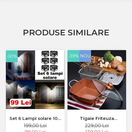
PRODUSE SIMILARE
-39%
NOU
-50%
Set 6 Lampi solare 100
Tigaie Friteuza
LED cu senzor miscare
Multifunctionala Copper
199,00 Lei
229,00 Lei
Pan