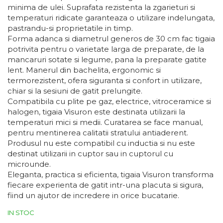
minima de ulei. Suprafata rezistenta la zgarieturi si
temperaturi ridicate garanteaza o utilizare indelungata,
pastrandu-si proprietatile in timp.
Forma adanca si diametrul generos de 30 cm fac tigaia
potrivita pentru o varietate larga de preparate, de la
mancaruri sotate si legume, pana la preparate gatite
lent. Manerul din bachelita, ergonomic si
termorezistent, ofera siguranta si confort in utilizare,
chiar si la sesiuni de gatit prelungite.
Compatibila cu plite pe gaz, electrice, vitroceramice si
halogen, tigaia Visuron este destinata utilizarii la
temperaturi mici si medii. Curatarea se face manual,
pentru mentinerea calitatii stratului antiaderent.
Produsul nu este compatibil cu inductia si nu este
destinat utilizarii in cuptor sau in cuptorul cu
microunde.
Eleganta, practica si eficienta, tigaia Visuron transforma
fiecare experienta de gatit intr-una placuta si sigura,
fiind un ajutor de incredere in orice bucatarie.
IN STOC