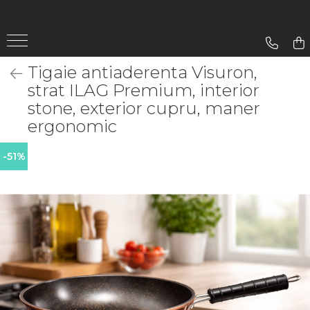
Gradina
Tigaie antiaderenta Visuron,
Aparate De Sudura
strat ILAG Premium, interior
Lampi Solare
stone, exterior cupru, maner
ergonomic
-51%