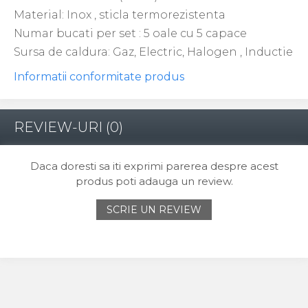
Material: Inox , sticla termorezistenta
Numar bucati per set : 5 oale cu 5 capace
Sursa de caldura: Gaz, Electric, Halogen , Inductie
Informatii conformitate produs
REVIEW-URI
(0)
Daca doresti sa iti exprimi parerea despre acest
produs poti adauga un review.
SCRIE UN REVIEW