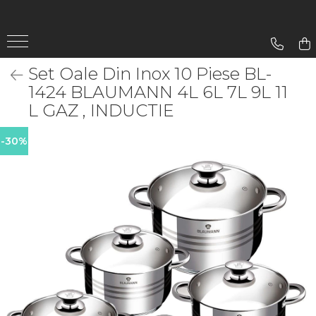
Gradina
Set Oale Din Inox 10 Piese BL-
Aparate De Sudura
1424 BLAUMANN 4L 6L 7L 9L 11
Lampi Solare
L GAZ , INDUCTIE
-30%