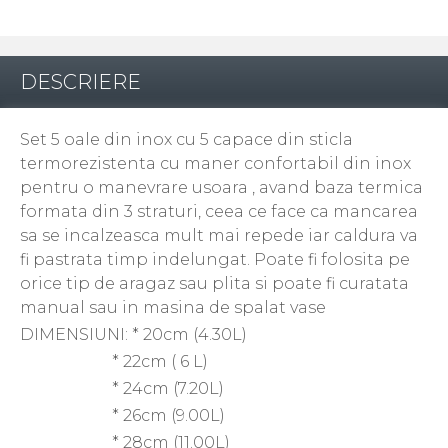
DESCRIERE
Set 5 oale din inox cu 5 capace din sticla
termorezistenta cu maner confortabil din inox
pentru o manevrare usoara , avand baza termica
formata din 3 straturi, ceea ce face ca mancarea
sa se incalzeasca mult mai repede iar caldura va
fi pastrata timp indelungat. Poate fi folosita pe
orice tip de aragaz sau plita si poate fi curatata
manual sau in masina de spalat vase
DIMENSIUNI: * 20cm (4.30L)
* 22cm ( 6 L)
* 24cm (7.20L)
* 26cm (9.00L)
* 28cm (11.00L)