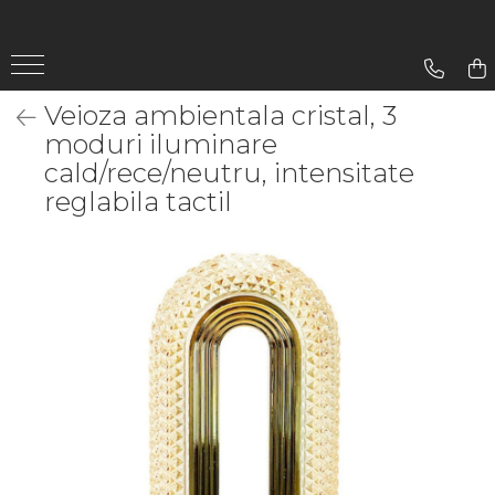
Gradina
Veioza ambientala cristal, 3
Aparate De Sudura
moduri iluminare
Lampi Solare
cald/rece/neutru, intensitate
reglabila tactil