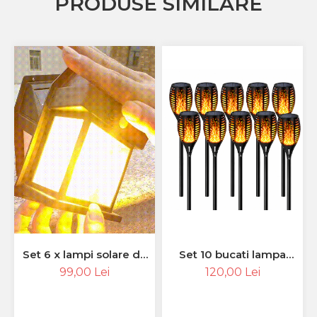
PRODUSE SIMILARE
Set 10 bucati lampa
Set 6 x lampi solare de
solara tip torta, 50cm
perete cu 1 bec led retro
120,00 Lei
99,00 Lei
si senzor de miscare -
LED