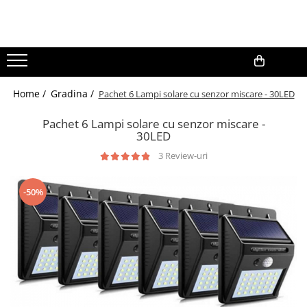
Gradina
Aparate de sudura
0,00
Home /
Gradina /
Pachet 6 Lampi solare cu senzor miscare - 30LED
Lampi solare
Pachet 6 Lampi solare cu senzor miscare -
30LED
3 Review-uri
-50%