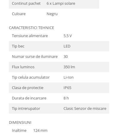
Continut pachet
6 x Lampi solare
Culoare
Negru
CARACTERISTICI TEHNICE
Tensiune alimentare
5.5 V
Tip bec
LED
Numar surse de iluminare
30
Flux luminos
350 lm
Tip celula acumulator
Li-Ion
Clasa de protectie
IP65
Durata de incarcare
8 h
Tip intrerupator
Clasic Senzor de miscare
DIMENSIUNI
Inaltime
124 mm