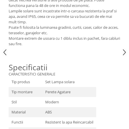
decat vechea versiune si alte produse de pe piata. Poate
functiona pana la 48 de ore in modul economic.
Lampile solare sunt incastrate intr-o carcasa rezistenta la praf si
apa, avand IP65, ceea ce va permite sa va bucurati de ele mai
mult timp.
Poate fi folosita la luminarea gradinii, curtii, casei, cailor de acces,
teraselor, garajelor etc.
Montare extrem de usoara cu 1 diblu inclus in pachet, fara cabluri
sau fire.
Specificatii
CARACTERISTICI GENERALE
Tip produs
Set Lampa solara
Tip montare
Perete Agatare
Stil
Modern
Material
ABS
Functii
Rezistent la apa Reincarcabil