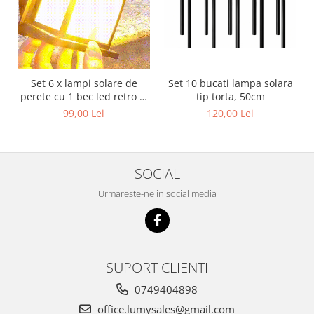
Set 6 x lampi solare de
Set 10 bucati lampa solara
perete cu 1 bec led retro si
tip torta, 50cm
senzor de miscare - LED
99,00 Lei
120,00 Lei
SOCIAL
Urmareste-ne in social media
SUPORT CLIENTI
0749404898
office.lumysales@gmail.com