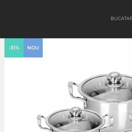
BUCATAR
Gradina
Aparate De Sudura
Lampi Solare
-31%
NOU