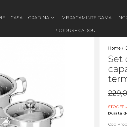
IE
CASA
GRADINA
IMBRACAMINTE DAMA
ING
PRODUSE CADOU
Home /
Set 
capa
ter
229,0
STOC EPU
Durata de
Cod Prod