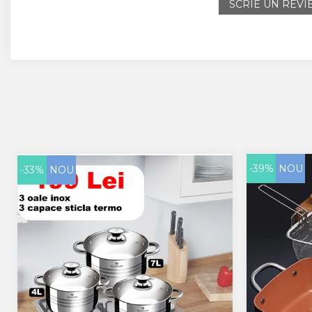
SCRIE UN REV
-39%
NOU
-33%
NOU