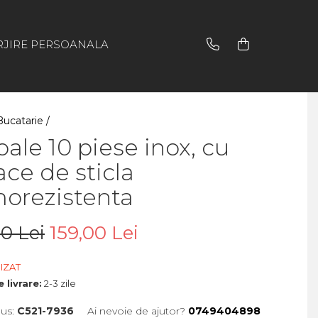
RJIRE PERSOANALA
Bucatarie /
oale 10 piese inox, cu
ce de sticla
morezistenta
0 Lei
159,00 Lei
IZAT
 livrare:
2-3 zile
us:
C521-7936
Ai nevoie de ajutor?
0749404898