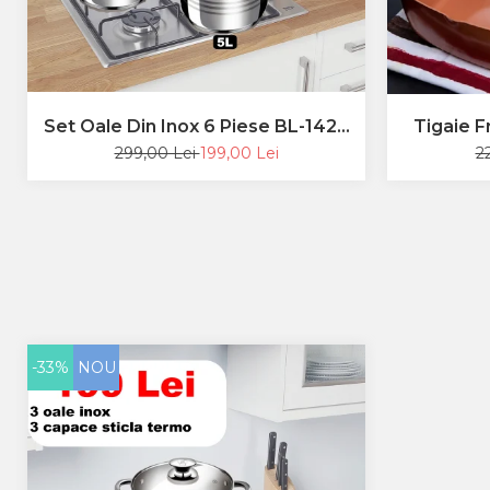
Set Oale Din Inox 6 Piese BL-1424
Tigaie F
BLAUMANN 4L, 5L, 7L, GAZ,
299,00 Lei
199,00 Lei
2
INDUCTIE
-33%
NOU