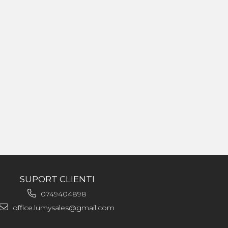
SUPORT CLIENTI
0749404898
office.lumysales@gmail.com