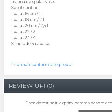
masina de spalat vase.
Setul contine :
1 oala : 16 cm / 1 l
1 oala : 18 cm / 2 l
1 oala : 20 cm / 2,5 l
1 oala : 22 / 3 l
1 oala : 24 / 4 l
Si include 5 capace.
Informatii conformitate produs
REVIEW-URI
(0)
Daca doresti sa iti exprimi parerea despre ac