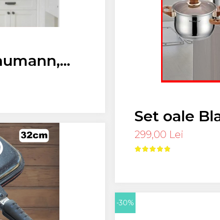
laumann,
ile
nere inox)
Set oale Blaumann 
fund 5 strat
299,00 Lei
termorezis
-30%