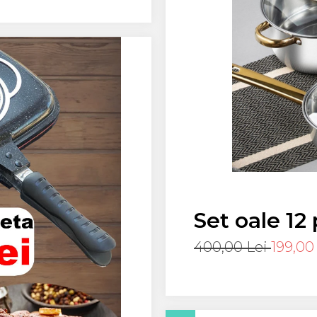
Set oale 12
sticla term
400,00 Lei
199,00