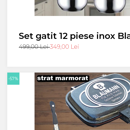
Set gatit 12 piese inox B
fund 5 straturi. Compatib
499,00 Lei
349,00 Lei
inductie, gaz, cuptor (ma
-57%