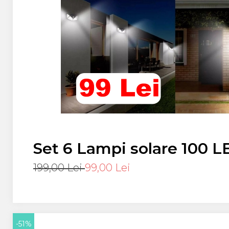
Set 6 Lampi solare 100 L
senzor miscare
199,00 Lei
99,00 Lei
-51%