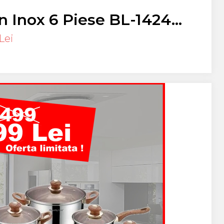
n Inox 6 Piese BL-1424
L, 5L, 7L, GAZ,
Lei