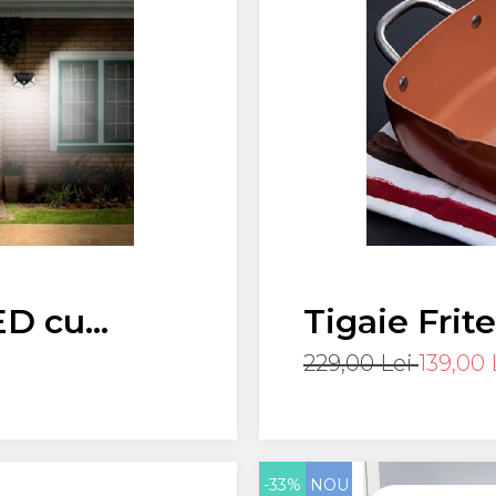
ED cu
Tigaie Frit
Copper Pa
229,00 Lei
139,00 
-33%
NOU