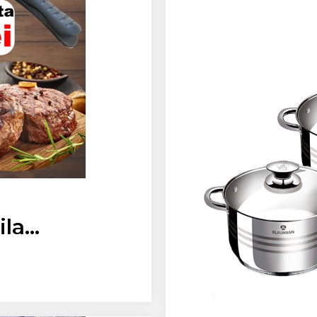
ila
LAUMANN 32