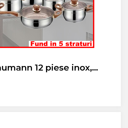
12 piese inox,
uri, capace sticla
tenta