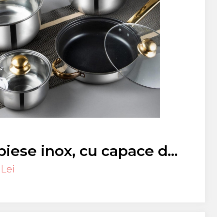
 piese inox, cu capace de
orezistenta
 Lei