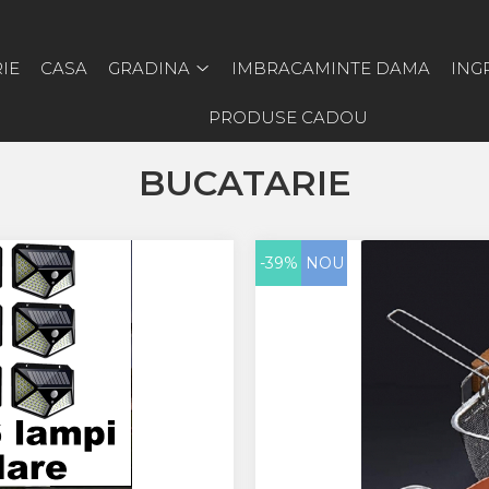
IE
CASA
GRADINA
IMBRACAMINTE DAMA
ING
PRODUSE CADOU
BUCATARIE
-39%
NOU