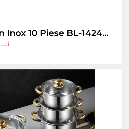
n Inox 10 Piese BL-1424
L 6L 7L 9L 11 L GAZ ,
 Lei