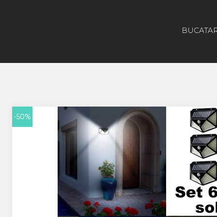
BUCATAR
Gradina
Aparate De Sudura
Lampi Solare
-50%