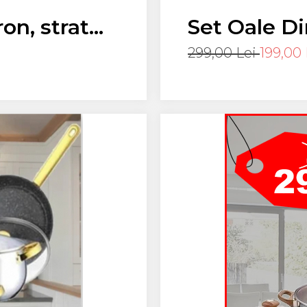
on, strat
Set Oale Di
tone,
BLAUMANN 4
299,00 Lei
199,00 
rgonomic
INDUCTIE