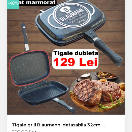
-48%
Tigaie grill Blaumann, detasabila 32cm,
marmorata