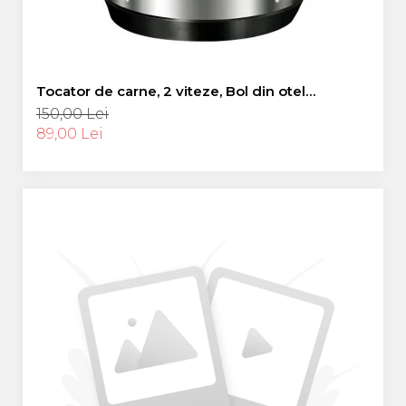
Tocator de carne, 2 viteze, Bol din otel
inoxidabil 5L, 220V 500W, 5 lame, + cadou
150,00 Lei
89,00 Lei