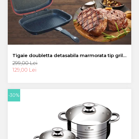
Tigaie doubletta detasabila marmorata tip grilll,
BLAUMANN 32 cm
299,00 Lei
129,00 Lei
-30%