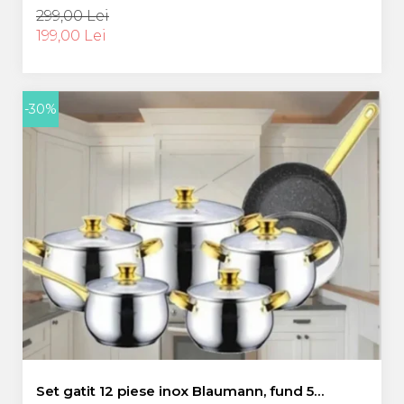
4L, 5L, 7L, GAZ, INDUCTIE
299,00 Lei
199,00 Lei
-30%
Set gatit 12 piese inox Blaumann, fund 5