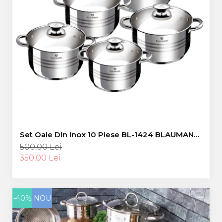
Set Oale Din Inox 10 Piese BL-1424 BLAUMANN
4L 6L 7L 9L 11 L GAZ , INDUCTIE
500,00 Lei
350,00 Lei
-40%
NOU