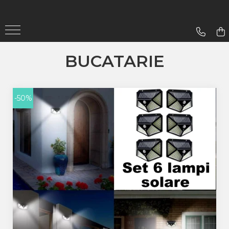
Gradina
Aparate De Sudura
BUCATARIE
Lampi Solare
-50%