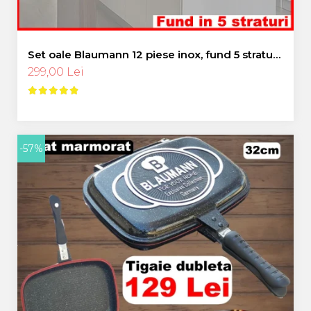
Set oale Blaumann 12 piese inox, fund 5 straturi,
capace sticla termorezistenta
299,00 Lei
-57%