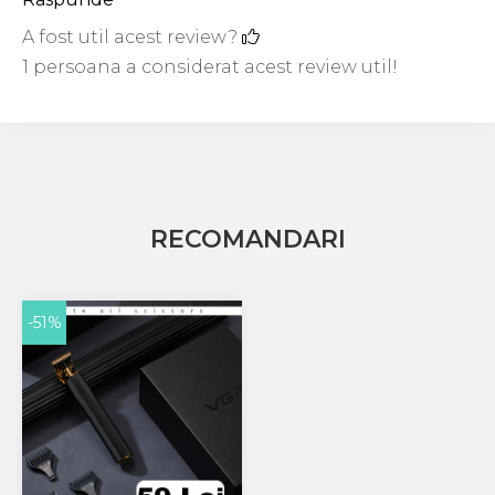
A fost util acest review?
1 persoana a considerat acest review util!
RECOMANDARI
-51%