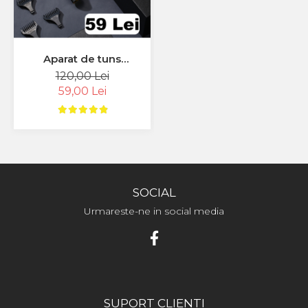
Aparat de tuns
profesional pentru
120,00 Lei
contur VGR V179 , fara
59,00 Lei
fir , incarcare USB ,
negru
SOCIAL
Urmareste-ne in social media
SUPORT CLIENTI