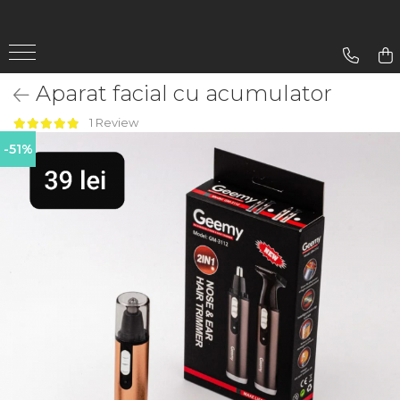
Gradina
Aparat facial cu acumulator
Aparate De Sudura
1 Review
Lampi Solare
-51%