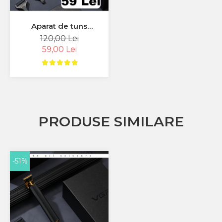
Aparat de tuns
profesional pentru
120,00 Lei
contur VGR V179 , fara
59,00 Lei
fir , incarcare USB ,
negru
PRODUSE SIMILARE
-51%