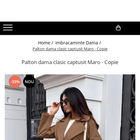
Gradina
Aparate de sudura
0,00
Home /
Imbracaminte Dama /
Lampi solare
Palton dama clasic captusit Maro - Copie
Palton dama clasic captusit Maro - Copie
-33%
NOU