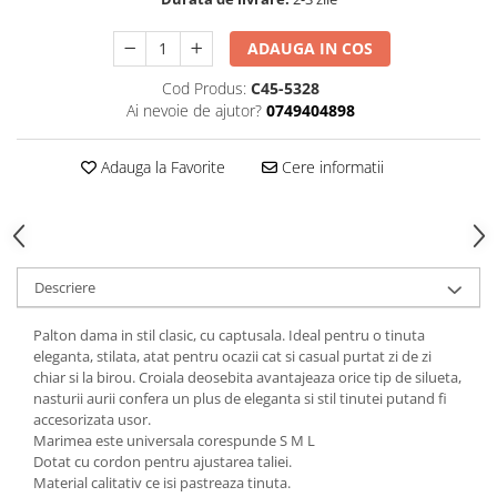
ADAUGA IN COS
Cod Produs:
C45-5328
Ai nevoie de ajutor?
0749404898
Adauga la Favorite
Cere informatii
Descriere
Palton dama in stil clasic, cu captusala. Ideal pentru o tinuta
eleganta, stilata, atat pentru ocazii cat si casual purtat zi de zi
chiar si la birou. Croiala deosebita avantajeaza orice tip de silueta,
nasturii aurii confera un plus de eleganta si stil tinutei putand fi
accesorizata usor.
Marimea este universala corespunde S M L
Dotat cu cordon pentru ajustarea taliei.
Material calitativ ce isi pastreaza tinuta.