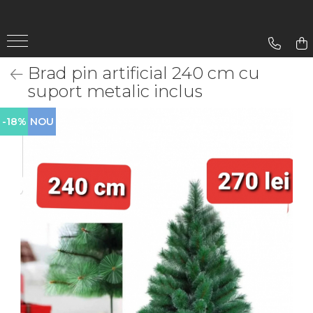
Gradina
Brad pin artificial 240 cm cu
Aparate De Sudura
suport metalic inclus
Lampi Solare
-18%
NOU