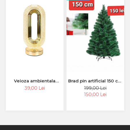
Veioza ambientala
Brad pin artificial 150 cm
cristal, 3 moduri
cu suport metalic inclus
39,00 Lei
199,00 Lei
iluminare
150,00 Lei
cald/rece/neutru,
intensitate reglabila
tactil